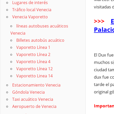
Lugares de interés
visitadas d
Tráfico local Venecia
Venecia Vaporetto
>>>
E
líneas autobuses acuáticos
Palaci
Venecia
Billetes autobús acuático
Vaporetto Línea 1
Vaporetto Línea 2
El Dux fue
Vaporetto Línea 4
muchos sig
Vaporetto Línea 12
ciudad tam
Vaporetto Linea 14
dux fue co
tarde el p
Estacionamiento Venecia
original gó
Góndola Venecia
Taxi acuático Venecia
Importan
Aeropuerto de Venecia