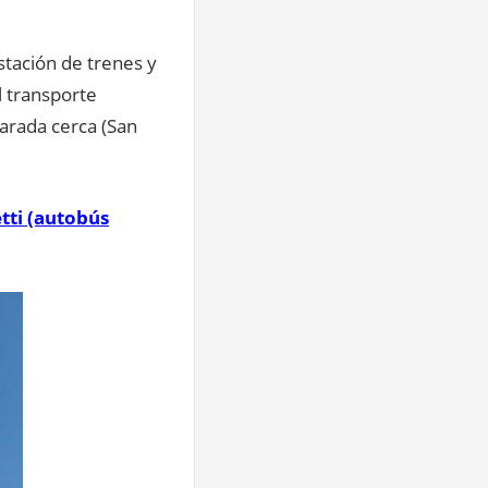
stación de trenes y
l transporte
parada cerca (San
tti (autobús