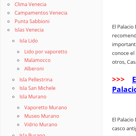
Clima Venecia
Campamentos Venecia
Punta Sabbioni
El Palacio
Islas Venecia
recomenda
Isla Lido
important
Lido por vaporetto
conoce el 
Malamocco
otros, Cas
Alberoni
>>>
E
Isla Pellestrina
Palaci
Isla San Michele
Isla Murano
Vaporetto Murano
Museo Murano
El Palacio
Vidrio Murano
casco anti
Isla Burano