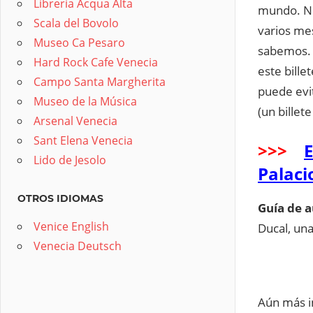
Librería Acqua Alta
mundo. No 
Scala del Bovolo
varios mes
Museo Ca Pesaro
sabemos. 
Hard Rock Cafe Venecia
este bill
Campo Santa Margherita
puede evit
Museo de la Música
(un billet
Arsenal Venecia
Sant Elena Venecia
>>>
E
Lido de Jesolo
Palaci
OTROS IDIOMAS
Guía de a
Venice English
Ducal, una
Venecia Deutsch
Aún más in