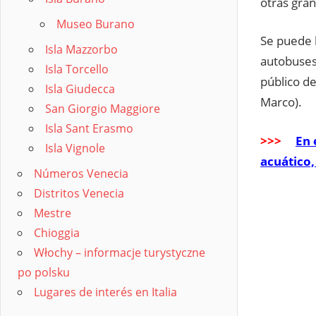
otras gran
Museo Burano
Se puede l
Isla Mazzorbo
autobuses 
Isla Torcello
público d
Isla Giudecca
Marco).
San Giorgio Maggiore
Isla Sant Erasmo
>>>
En 
Isla Vignole
acuático, 
Números Venecia
Distritos Venecia
Mestre
Chioggia
Włochy – informacje turystyczne
po polsku
Lugares de interés en Italia