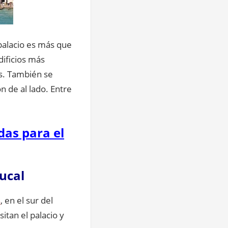
 palacio es más que
ificios más
s. También se
n de al lado. Entre
das para el
Ducal
s
, en el sur del
itan el palacio y