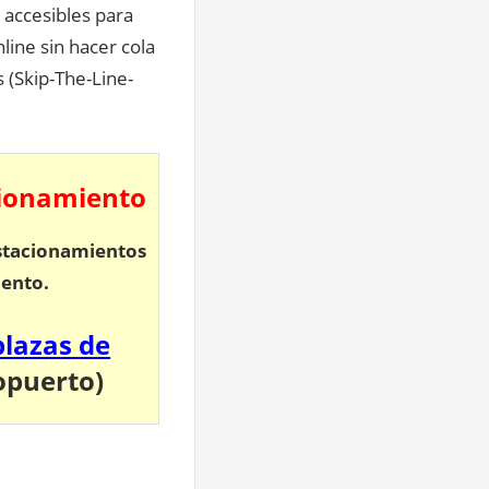
 accesibles para
line sin hacer cola
 (Skip-The-Line-
cionamiento
estacionamientos
iento.
plazas de
opuerto)