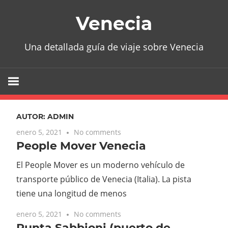
Skip
Venecia
to
content
Una detallada guía de viaje sobre Venecia
AUTOR:
ADMIN
enero 5, 2021
No comments
People Mover Venecia
El People Mover es un moderno vehículo de
transporte público de Venecia (Italia). La pista
tiene una longitud de menos
enero 5, 2021
No comments
Punta Sabbioni (puerto de